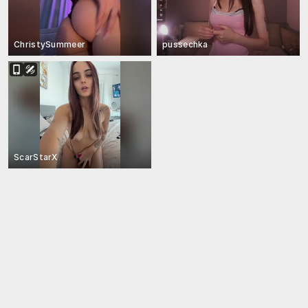
ChristySummeer
pussechka
ScarStarX