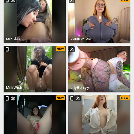
sukidaa
JanineFlosi
MilliWish
LilyBerryy