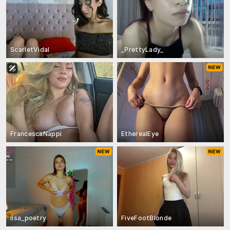
ScarletVidal
_PrettyLady_
FrancescaNappi
EtherealEye
lisa_poetry
FiveFootBlonde