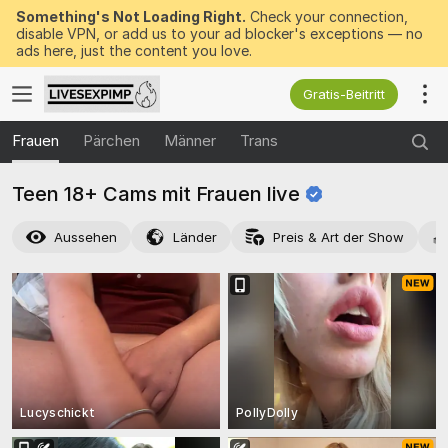
Something's Not Loading Right.
Check your connection,
disable VPN, or add us to your ad blocker's exceptions — no
ads here, just the content you love.
Gratis-Beitritt
Frauen
Pärchen
Männer
Trans
Teen 18+ Cams mit Frauen
live
Aussehen
Länder
Preis & Art der Show
Lucyschickt
PollyDolly