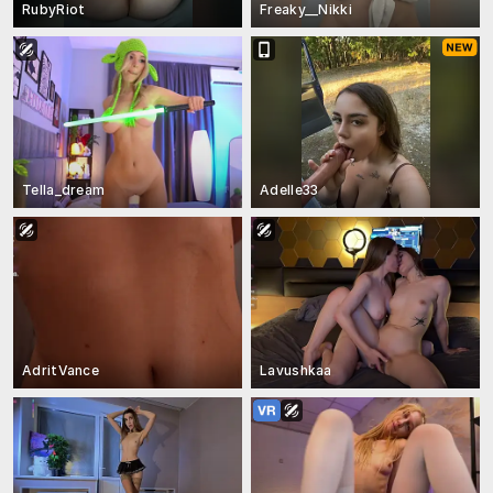
RubyRiot
Freaky__Nikki
Tella_dream
Adelle33
AdritVance
Lavushkaa