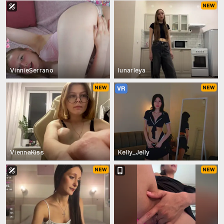
VinnieSerrano
lunarleya
ViennaKiss
Kelly_Jelly