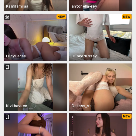
Kamilamilaa
antonella-rey
LucyLacee
DunkedEssay
Kizilhavucc
Dallass_ss