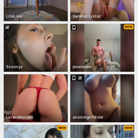
LinaLive
SerenaCrystall
Sssonya
jessinsam
LoreneNorden
anonimgirl18old